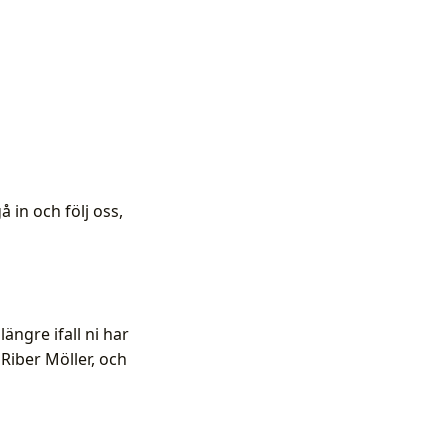
 in och följ oss,
ängre ifall ni har
 Riber Möller, och