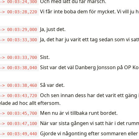
Och med lätt du får marsch.
-> 00:03:24,300
Vi får inte boba dem för mycket. Vi vill ju
-> 00:03:28,220
Ja, just det.
-> 00:03:29,000
Ja, det har ju varit ett tag sedan som vi sat
-> 00:03:33,300
Sist.
-> 00:03:33,700
Sist var det väl Danberg Jonsson på OP Ko
-> 00:03:38,040
Så var det.
-> 00:03:38,460
Och sen innan dess har det varit ett gäng
-> 00:03:43,720
lade ad hoc allt eftersom.
Men nu är vi tillbaka runt bordet.
-> 00:03:45,700
När var sista gången vi satt här i det rum
-> 00:03:47,100
Gjorde vi någonting efter sommaren eller 
-> 00:03:49,440