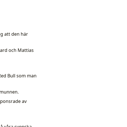
ag att den här
kard och Mattias
r Red Bull som man
i munnen.
 sponsrade av
å våra svenska