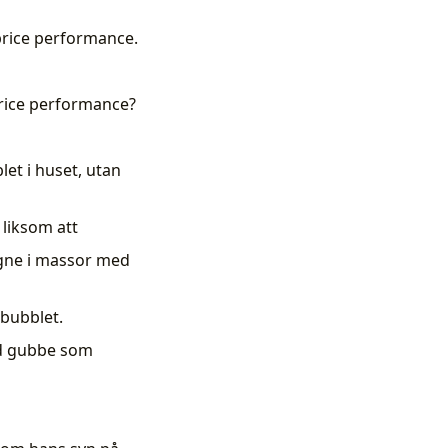
 price performance.
price performance?
let i huset, utan
 liksom att
gne i massor med
 bubblet.
od gubbe som