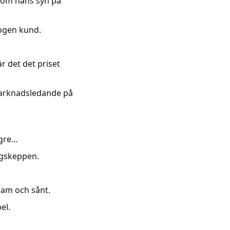
t om hans syn på
rogen kund.
r det det priset
 marknadsledande på
ägre…
ggskeppen.
am och sånt.
el.