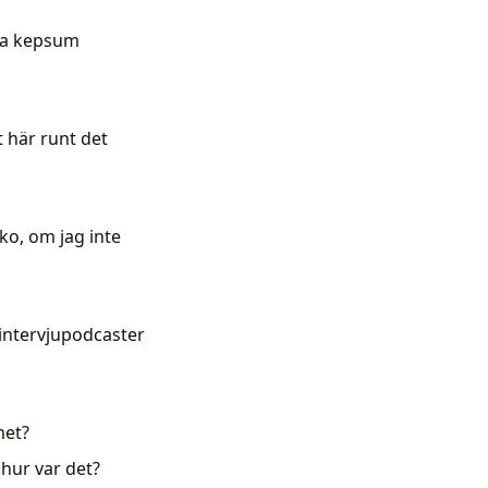
 ha kepsum
t här runt det
ko, om jag inte
 intervjupodcaster
met?
hur var det?