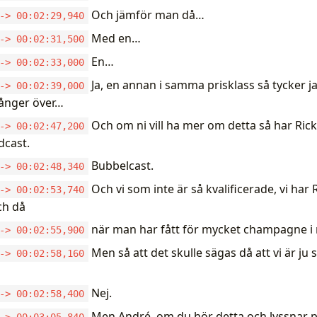
Och jämför man då…
-> 00:02:29,940
Med en…
-> 00:02:31,500
En…
-> 00:02:33,000
Ja, en annan i samma prisklass så tycker j
-> 00:02:39,000
ånger över…
Och om ni vill ha mer om detta så har Ric
-> 00:02:47,200
dcast.
Bubbelcast.
-> 00:02:48,340
Och vi som inte är så kvalificerade, vi ha
-> 00:02:53,740
ch då
när man har fått för mycket champagne 
-> 00:02:55,900
Men så att det skulle sägas då att vi är ju
-> 00:02:58,160
Nej.
-> 00:02:58,400
Men André, om du hör detta och lyssnar p
-> 00:03:05,840