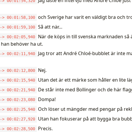
Jag läste en intervju med André Chloé jus
-> 00:01:54,320
och Sverige har varit en väldigt bra och t
-> 00:01:58,100
Så att när…
-> 00:01:59,100
När de köps in till svenska marknaden så ä
-> 00:02:05,940
 han behöver ha ut.
Jag tror att André Chloé-bubblet är inte
-> 00:02:11,940
Nej.
-> 00:02:12,800
Utan det är ett märke som håller en lite l
-> 00:02:15,940
De står inte med Bollinger och de här fla
-> 00:02:21,940
Dompa!
-> 00:02:23,080
Och löser ut mängder med pengar på rekl
-> 00:02:25,940
Utan han fokuserar på att bygga bra bubb
-> 00:02:27,920
Precis.
-> 00:02:28,500