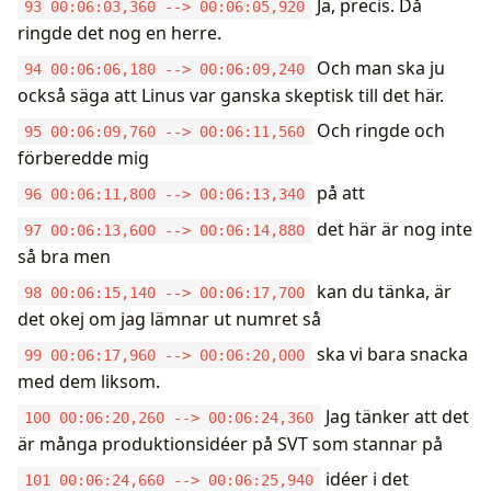
Ja, precis. Då
93 00:06:03,360 --> 00:06:05,920
ringde det nog en herre.
Och man ska ju
94 00:06:06,180 --> 00:06:09,240
också säga att Linus var ganska skeptisk till det här.
Och ringde och
95 00:06:09,760 --> 00:06:11,560
förberedde mig
på att
96 00:06:11,800 --> 00:06:13,340
det här är nog inte
97 00:06:13,600 --> 00:06:14,880
så bra men
kan du tänka, är
98 00:06:15,140 --> 00:06:17,700
det okej om jag lämnar ut numret så
ska vi bara snacka
99 00:06:17,960 --> 00:06:20,000
med dem liksom.
Jag tänker att det
100 00:06:20,260 --> 00:06:24,360
är många produktionsidéer på SVT som stannar på
idéer i det
101 00:06:24,660 --> 00:06:25,940