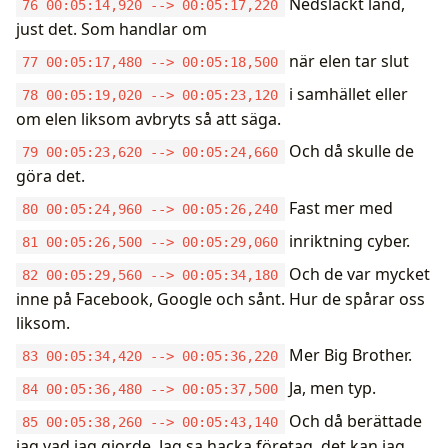
Nedsläckt land,
76 00:05:14,920 --> 00:05:17,220
just det. Som handlar om
när elen tar slut
77 00:05:17,480 --> 00:05:18,500
i samhället eller
78 00:05:19,020 --> 00:05:23,120
om elen liksom avbryts så att säga.
Och då skulle de
79 00:05:23,620 --> 00:05:24,660
göra det.
Fast mer med
80 00:05:24,960 --> 00:05:26,240
inriktning cyber.
81 00:05:26,500 --> 00:05:29,060
Och de var mycket
82 00:05:29,560 --> 00:05:34,180
inne på Facebook, Google och sånt. Hur de spårar oss
liksom.
Mer Big Brother.
83 00:05:34,420 --> 00:05:36,220
Ja, men typ.
84 00:05:36,480 --> 00:05:37,500
Och då berättade
85 00:05:38,260 --> 00:05:43,140
jag vad jag gjorde. Jag sa hacka företag, det kan jag.