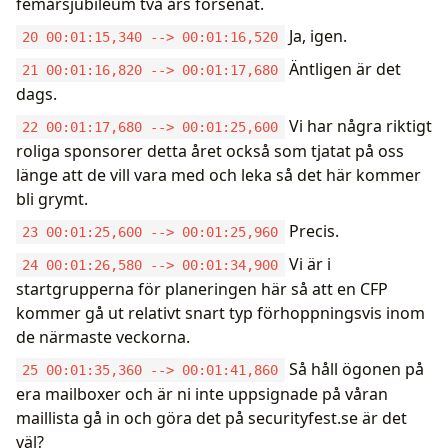
femårsjubileum två års försenat.
Ja, igen.
20 00:01:15,340 --> 00:01:16,520
Äntligen är det
21 00:01:16,820 --> 00:01:17,680
dags.
Vi har några riktigt
22 00:01:17,680 --> 00:01:25,600
roliga sponsorer detta året också som tjatat på oss
länge att de vill vara med och leka så det här kommer
bli grymt.
Precis.
23 00:01:25,600 --> 00:01:25,960
Vi är i
24 00:01:26,580 --> 00:01:34,900
startgrupperna för planeringen här så att en CFP
kommer gå ut relativt snart typ förhoppningsvis inom
de närmaste veckorna.
Så håll ögonen på
25 00:01:35,360 --> 00:01:41,860
era mailboxer och är ni inte uppsignade på våran
maillista gå in och göra det på securityfest.se är det
väl?