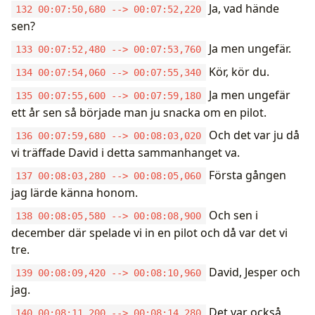
Ja, vad hände
132 00:07:50,680 --> 00:07:52,220
sen?
Ja men ungefär.
133 00:07:52,480 --> 00:07:53,760
Kör, kör du.
134 00:07:54,060 --> 00:07:55,340
Ja men ungefär
135 00:07:55,600 --> 00:07:59,180
ett år sen så började man ju snacka om en pilot.
Och det var ju då
136 00:07:59,680 --> 00:08:03,020
vi träffade David i detta sammanhanget va.
Första gången
137 00:08:03,280 --> 00:08:05,060
jag lärde känna honom.
Och sen i
138 00:08:05,580 --> 00:08:08,900
december där spelade vi in en pilot och då var det vi
tre.
David, Jesper och
139 00:08:09,420 --> 00:08:10,960
jag.
Det var också
140 00:08:11,200 --> 00:08:14,280