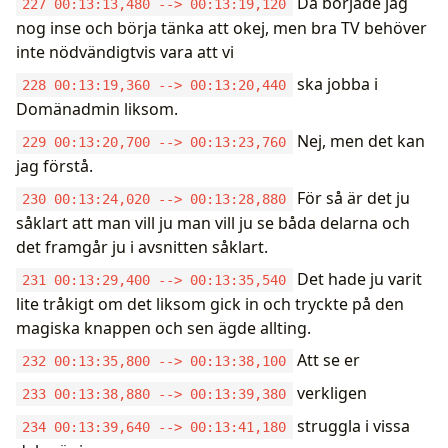
Då började jag
227 00:13:13,480 --> 00:13:19,120
nog inse och börja tänka att okej, men bra TV behöver
inte nödvändigtvis vara att vi
ska jobba i
228 00:13:19,360 --> 00:13:20,440
Domänadmin liksom.
Nej, men det kan
229 00:13:20,700 --> 00:13:23,760
jag förstå.
För så är det ju
230 00:13:24,020 --> 00:13:28,880
såklart att man vill ju man vill ju se båda delarna och
det framgår ju i avsnitten såklart.
Det hade ju varit
231 00:13:29,400 --> 00:13:35,540
lite tråkigt om det liksom gick in och tryckte på den
magiska knappen och sen ägde allting.
Att se er
232 00:13:35,800 --> 00:13:38,100
verkligen
233 00:13:38,880 --> 00:13:39,380
struggla i vissa
234 00:13:39,640 --> 00:13:41,180