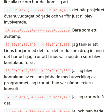
lite alla tre om hur det kom sig att
det här projektet
63 00:04:29,860 --> 00:04:34,480
överhuvudtaget började och varför just ni blev
involverade.
Bara som ett
64 00:04:35,240 --> 00:04:36,260
avstamp.
Jag tänker att
65 00:04:37,040 --> 00:04:41,900
Linus börjar med det, för det är du som drog in mig i
det här och jag tror att Linus var nog den som blev
kontaktad först.
Ja, jag blev
66 00:04:42,660 --> 00:04:49,580
kontaktad av en som jobbade med utveckling av
programmet. Jag tror att han var någon extern
konsult.
Ja, jag tror också
67 00:04:49,840 --> 00:04:51,120
det.
Ja, och han hade
68 00:04:52,140 --> 00:04:54,700