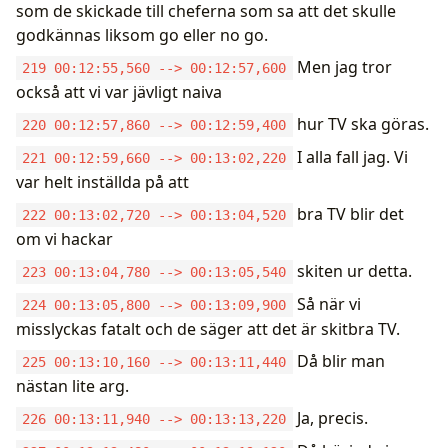
som de skickade till cheferna som sa att det skulle
godkännas liksom go eller no go.
Men jag tror
219 00:12:55,560 --> 00:12:57,600
också att vi var jävligt naiva
hur TV ska göras.
220 00:12:57,860 --> 00:12:59,400
I alla fall jag. Vi
221 00:12:59,660 --> 00:13:02,220
var helt inställda på att
bra TV blir det
222 00:13:02,720 --> 00:13:04,520
om vi hackar
skiten ur detta.
223 00:13:04,780 --> 00:13:05,540
Så när vi
224 00:13:05,800 --> 00:13:09,900
misslyckas fatalt och de säger att det är skitbra TV.
Då blir man
225 00:13:10,160 --> 00:13:11,440
nästan lite arg.
Ja, precis.
226 00:13:11,940 --> 00:13:13,220