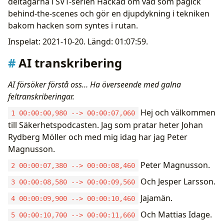
deltagarna i SVT-serien Hackad om vad som pågick
behind-the-scenes och gör en djupdykning i tekniken
bakom hacken som syntes i rutan.
Inspelat: 2021-10-20. Längd: 01:07:59.
AI transkribering
AI försöker förstå oss… Ha överseende med galna
feltranskriberingar.
Hej och välkommen
1 00:00:00,980 --> 00:00:07,060
till Säkerhetspodcasten. Jag som pratar heter Johan
Rydberg Möller och med mig idag har jag Peter
Magnusson.
Peter Magnusson.
2 00:00:07,380 --> 00:00:08,460
Och Jesper Larsson.
3 00:00:08,580 --> 00:00:09,560
Jajamän.
4 00:00:09,900 --> 00:00:10,460
Och Mattias Idage.
5 00:00:10,700 --> 00:00:11,660