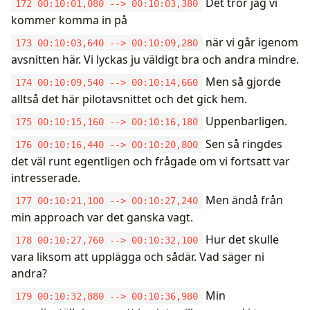
Det tror jag vi
172 00:10:01,080 --> 00:10:03,380
kommer komma in på
när vi går igenom
173 00:10:03,640 --> 00:10:09,280
avsnitten här. Vi lyckas ju väldigt bra och andra mindre.
Men så gjorde
174 00:10:09,540 --> 00:10:14,660
alltså det här pilotavsnittet och det gick hem.
Uppenbarligen.
175 00:10:15,160 --> 00:10:16,180
Sen så ringdes
176 00:10:16,440 --> 00:10:20,800
det väl runt egentligen och frågade om vi fortsatt var
intresserade.
Men ändå från
177 00:10:21,100 --> 00:10:27,240
min approach var det ganska vagt.
Hur det skulle
178 00:10:27,760 --> 00:10:32,100
vara liksom att upplägga och sådär. Vad säger ni
andra?
Min
179 00:10:32,880 --> 00:10:36,980