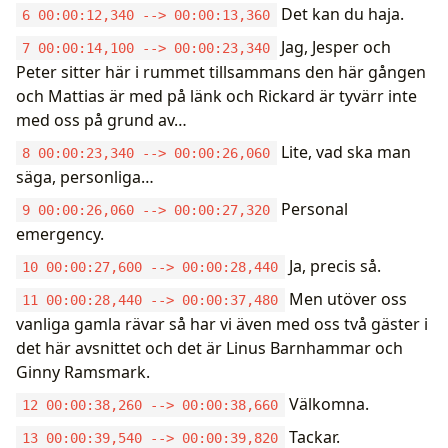
Det kan du haja.
6 00:00:12,340 --> 00:00:13,360
Jag, Jesper och
7 00:00:14,100 --> 00:00:23,340
Peter sitter här i rummet tillsammans den här gången
och Mattias är med på länk och Rickard är tyvärr inte
med oss på grund av…
Lite, vad ska man
8 00:00:23,340 --> 00:00:26,060
säga, personliga…
Personal
9 00:00:26,060 --> 00:00:27,320
emergency.
Ja, precis så.
10 00:00:27,600 --> 00:00:28,440
Men utöver oss
11 00:00:28,440 --> 00:00:37,480
vanliga gamla rävar så har vi även med oss två gäster i
det här avsnittet och det är Linus Barnhammar och
Ginny Ramsmark.
Välkomna.
12 00:00:38,260 --> 00:00:38,660
Tackar.
13 00:00:39,540 --> 00:00:39,820