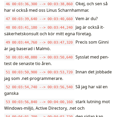
Okej, och sen så
46 00:03:36,300 --> 00:03:38,860
har vi också med oss Linus Scharnhammar.
Vem är du?
47 00:03:39,640 --> 00:03:40,660
Jag är också it-
48 00:03:41,180 --> 00:03:44,240
säkerhetskonsult och kör mitt egna företag.
Precis som Ginni
49 00:03:44,760 --> 00:03:47,320
är jag baserad i Malmö.
Sysslat med pen-
50 00:03:48,080 --> 00:03:50,640
test de senaste tio åren.
Innan det jobbade
51 00:03:50,900 --> 00:03:53,720
jag som .net-programmerare.
Så jag har väl en
52 00:03:54,740 --> 00:03:56,540
ganska
stark lutning mot
53 00:03:56,840 --> 00:04:00,160
Windows-miljö, Active Directory, .net och
den sidan kan
54 00:04:01,700 --> 00:04:02,720