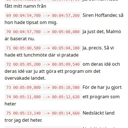
fått mitt namn från
Siren Hoffander, så
69 00:04:54,700 --> 00:04:57,260
hon hade tipsat om mig.
Ja just det, Malmö
70 00:04:57,780 --> 00:05:00,080
är baserat nu.
Ja, precis. Så vi
71 00:05:00,580 --> 00:05:04,180
hade ett lunchmöte där vi pratade
om deras idé och
72 00:05:05,200 --> 00:05:09,540
deras idé var ju att göra ett program om det
övervakade landet.
För de har ju gjort
73 00:05:09,800 --> 00:05:10,580
ett program som
74 00:05:11,080 --> 00:05:12,620
heter
Nedsläckt land
75 00:05:13,140 --> 00:05:14,660
tror jag det heter.