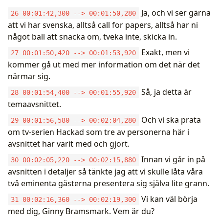
Ja, och vi ser gärna
26 00:01:42,300 --> 00:01:50,280
att vi har svenska, alltså call for papers, alltså har ni
något ball att snacka om, tveka inte, skicka in.
Exakt, men vi
27 00:01:50,420 --> 00:01:53,920
kommer gå ut med mer information om det när det
närmar sig.
Så, ja detta är
28 00:01:54,400 --> 00:01:55,920
temaavsnittet.
Och vi ska prata
29 00:01:56,580 --> 00:02:04,280
om tv-serien Hackad som tre av personerna här i
avsnittet har varit med och gjort.
Innan vi går in på
30 00:02:05,220 --> 00:02:15,880
avsnitten i detaljer så tänkte jag att vi skulle låta våra
två eminenta gästerna presentera sig själva lite grann.
Vi kan väl börja
31 00:02:16,360 --> 00:02:19,300
med dig, Ginny Bramsmark. Vem är du?