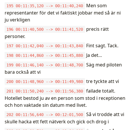
Men som
195 00:11:35,120 --> 00:11:40,240
representanter för det vi faktiskt jobbar med så är ni
ju verkligen
precis rätt
196 00:11:40,500 --> 00:11:41,520
personer.
Fint sagt. Tack.
197 00:11:42,040 --> 00:11:43,840
Ja det…
198 00:11:44,860 --> 00:11:45,880
Säg med piloten
199 00:11:46,140 --> 00:11:48,700
bara också att vi
tre tyckte att vi
200 00:11:48,960 --> 00:11:49,980
failade totalt.
201 00:11:50,240 --> 00:11:56,380
Hotellet bestod ju av en person som stod i receptionen
och hon vaktade sin datum med livet.
Så vi trodde att vi
202 00:11:56,640 --> 00:12:01,500
skulle hacka ett fett nätverk och gick och drog i