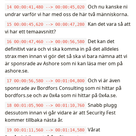
Och nu kanske ni
14 00:00:41,480 --> 00:00:45,020
undrar varför vi har med oss de här två människorna.
Kan det vara så att
15 00:00:45,620 --> 00:00:47,280
vi har ett temaavsnitt?
Det kan det
16 00:00:47,460 --> 00:00:56,580
definitivt vara och vi ska komma in på det alldeles
strax men innan vi gör det så ska vi bara nämna att vi
är sponsrade av Ashore som ni kan läsa mer om på
ashore.se.
Och vi är även
17 00:00:56,580 --> 00:01:04,800
sponsrade av Bordfors Consulting som ni hittar på
bordfors.se och av 0x4a som ni hittar på 0x4a.se.
Snabb plugg
18 00:01:05,900 --> 00:01:10,760
dessutom innan vi går vidare är att Security Fest
kommer tillbaka nästa år.
Vårat
19 00:01:11,560 --> 00:01:14,580