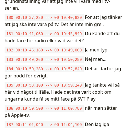
grundinställning var att jag inte vill vara med i tv-
serien.
För att jag tänker
180 00:10:37,220 --> 00:10:40,820
att jag ska inte vara på tv. Det är inte min grej.
Du kände att du
181 00:10:41,060 --> 00:10:45,940
hade face for radio eller vad var det?
Ja men typ.
182 00:10:46,180 --> 00:10:49,000
Nej men…
183 00:10:49,260 --> 00:10:50,280
Det är därför jag
184 00:10:50,280 --> 00:10:52,840
gör podd för övrigt.
Jag tänkte väl så
185 00:10:53,100 --> 00:10:59,240
här vid något tillfälle. Hade det inte varit coolt om
ungarna kunde få se mitt face på SVT Play
när man sätter
186 00:10:59,500 --> 00:11:00,780
på Apple-tv.
Den lagliga
187 00:11:01,040 --> 00:11:04,100