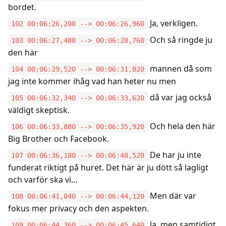
bordet.
Ja, verkligen.
102 00:06:26,200 --> 00:06:26,960
Och så ringde ju
103 00:06:27,480 --> 00:06:28,760
den här
mannen då som
104 00:06:29,520 --> 00:06:31,820
jag inte kommer ihåg vad han heter nu men
då var jag också
105 00:06:32,340 --> 00:06:33,620
väldigt skeptisk.
Och hela den här
106 00:06:33,880 --> 00:06:35,920
Big Brother och Facebook.
De har ju inte
107 00:06:36,180 --> 00:06:40,520
funderat riktigt på huret. Det här är ju dött så lagligt
och varför ska vi…
Men där var
108 00:06:41,040 --> 00:06:44,120
fokus mer privacy och den aspekten.
Ja, men samtidigt
109 00:06:44,360 --> 00:06:45,640