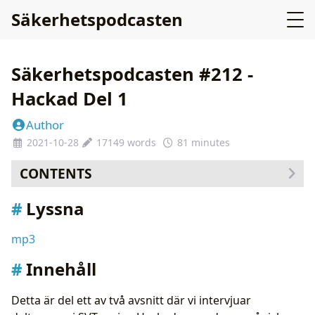
Säkerhetspodcasten
Säkerhetspodcasten #212 -
Hackad Del 1
Author
2021-10-28
17149 words
81 minutes
CONTENTS
Lyssna
Lyssna
Innehåll
AI transkribering
mp3
Innehåll
Detta är del ett av två avsnitt där vi intervjuar