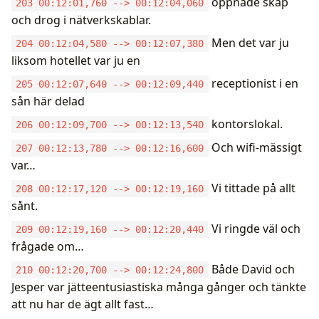
öppnade skåp
203 00:12:01,760 --> 00:12:04,060
och drog i nätverkskablar.
Men det var ju
204 00:12:04,580 --> 00:12:07,380
liksom hotellet var ju en
receptionist i en
205 00:12:07,640 --> 00:12:09,440
sån här delad
kontorslokal.
206 00:12:09,700 --> 00:12:13,540
Och wifi-mässigt
207 00:12:13,780 --> 00:12:16,600
var…
Vi tittade på allt
208 00:12:17,120 --> 00:12:19,160
sånt.
Vi ringde väl och
209 00:12:19,160 --> 00:12:20,440
frågade om…
Både David och
210 00:12:20,700 --> 00:12:24,800
Jesper var jätteentusiastiska många gånger och tänkte
att nu har de ägt allt fast…