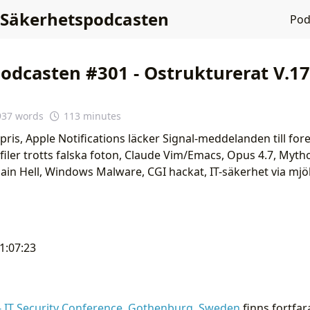
Säkerhetspodcasten
Po
odcasten #301 - Ostrukturerat V.17
937 words
113 minutes
 pris, Apple Notifications läcker Signal-meddelanden till for
filer trotts falska foton, Claude Vim/Emacs, Opus 4.7, Myth
hain Hell, Windows Malware, CGI hackat, IT-säkerhet via mjö
01:07:23
 - IT Security Conference, Gothenburg, Sweden
finns fortfara