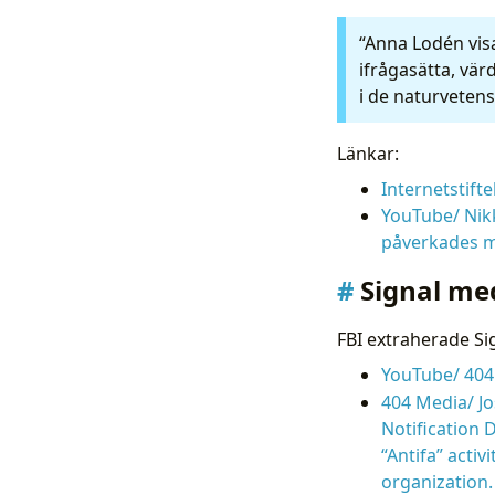
“Anna Lodén visa
ifrågasätta, vär
i de naturveten
Länkar:
Internetstifte
YouTube/ Nikk
påverkades 
Signal me
FBI extraherade Si
YouTube/ 404
404 Media/ Jo
Notification 
“Antifa” acti
organization.