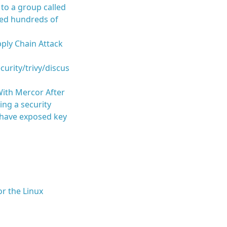
to a group called
ned hundreds of
pply Chain Attack
urity/trivy/discus
With Mercor After
ing a security
d have exposed key
r the Linux