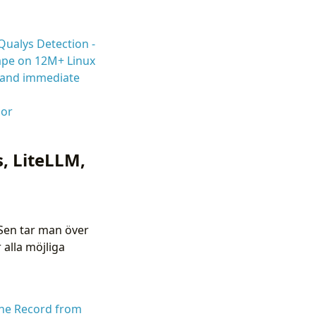
Qualys Detection -
ape on 12M+ Linux
, and immediate
mor
, LiteLLM,
Sen tar man över
alla möjliga
 The Record from