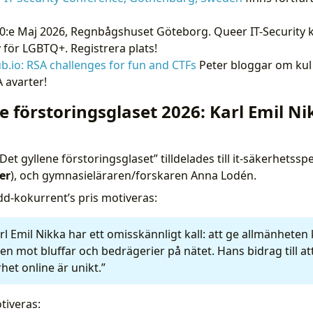
0:e Maj 2026, Regnbågshuset Göteborg. Queer IT-Security 
 för LGBTQ+. Registrera plats!
ub.io: RSA challenges for fun and CTFs
Peter bloggar om kul
 avarter!
e förstoringsglaset 2026: Karl Emil N
n
Det gyllene förstoringsglaset” tilldelades till it-säkerhetsspe
er
), och gymnasieläraren/forskaren Anna Lodén.
dd-kokurrent’s pris motiveras:
rl Emil Nikka har ett omisskännligt kall: att ge allmänheten k
ken mot bluffar och bedrägerier på nätet. Hans bidrag till at
et online är unikt.”
tiveras: