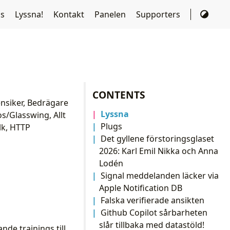
ds
Lyssna!
Kontakt
Panelen
Supporters
CONTENTS
ensiker, Bedrägare
Lyssna
os/Glasswing, Allt
Plugs
lk, HTTP
Det gyllene förstoringsglaset
2026: Karl Emil Nikka och Anna
Lodén
Signal meddelanden läcker via
Apple Notification DB
Falska verifierade ansikten
Github Copilot sårbarheten
slår tillbaka med datastöld!
nde trainings till