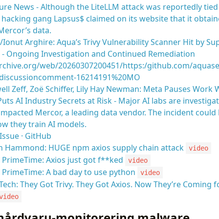
re News - Although the LiteLLM attack was reportedly tied 
hacking gang Lapsus$ claimed on its website that it obtai
Mercor’s data.
Ionut Arghire: Aqua’s Trivy Vulnerability Scanner Hit by Su
 - Ongoing Investigation and Continued Remediation
archive.org/web/20260307200451/https:/github.com/aquasec
#discussioncomment-16214191%20MO
l Zeff, Zoë Schiffer, Lily Hay Newman: Meta Pauses Work 
ts AI Industry Secrets at Risk - Major AI labs are investigat
 impacted Mercor, a leading data vendor. The incident coul
w they train AI models.
Issue · GitHub
n Hammond: HUGE npm axios supply chain attack
video
PrimeTime: Axios just got f**ked
video
 PrimeTime: A bad day to use python
video
ech: They Got Trivy. They Got Axios. Now They’re Coming fo
video
hårdvaru-monitorering malware