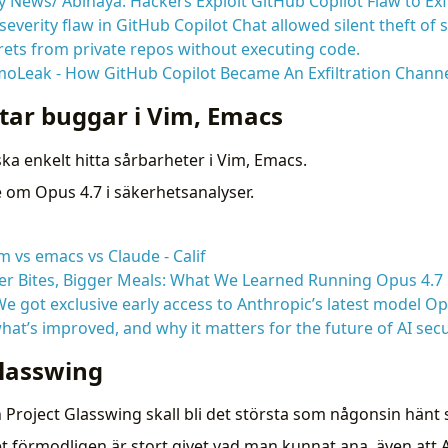
y News/ Abinaya: Hackers Exploit GitHub Copilot Flaw to Exfi
severity flaw in GitHub Copilot Chat allowed silent theft of
rets from private repos without executing code.
moLeak - How GitHub Copilot Became An Exfiltration Chann
ttar buggar i Vim, Emacs
a enkelt hitta sårbarheter i Vim, Emacs.
e om Opus 4.7 i säkerhetsanalyser.
 vs emacs vs Claude - Calif
r Bites, Bigger Meals: What We Learned Running Opus 4.7 
e got exclusive early access to Anthropic’s latest model Op
hat’s improved, and why it matters for the future of AI secu
lasswing
Project Glasswing skall bli det största som någonsin hänt s
det förmodligen är stort givet vad man kunnat ana, även att 