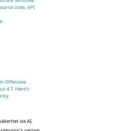
ltrate Sensitive
 source code, API
el
in Offensive
us 4.7. Here’s
rity.
äkerhet via AI.
Anthropic’s reklam