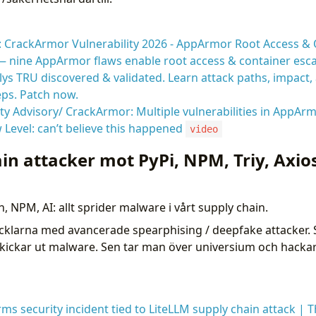
 CrackArmor Vulnerability 2026 - AppArmor Root Access & 
 nine AppArmor flaws enable root access & container esc
ys TRU discovered & validated. Learn attack paths, impact
eps. Patch now.
ty Advisory/ CrackArmor: Multiple vulnerabilities in AppAr
Level: can’t believe this happened
video
n attacker mot PyPi, NPM, Triy, Axios
n, NPM, AI: allt sprider malware i vårt supply chain.
cklarna med avancerade spearphising / deepfake attacker. 
kickar ut malware. Sen tar man över universium och hackar 
ms security incident tied to LiteLLM supply chain attack |