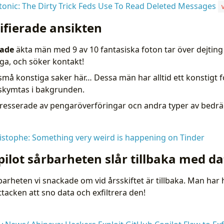
onic: The Dirty Trick Feds Use To Read Deleted Messages
ifierade ansikten
rade
äkta män med 9 av 10 fantasiska foton tar över dejting 
iga, och söker kontakt!
små konstiga saker här… Dessa män har alltid ett konstigt f
 skymtas i bakgrunden.
esserade av pengaröverföringar ocn andra typer av bedräg
istophe: Something very weird is happening on Tinder
ilot sårbarheten slår tillbaka med da
arheten vi snackade om vid årsskiftet är tillbaka. Man har hit
tacken att sno data och exfiltrera den!