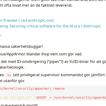
tt ofta lovat mer än de faktiskt levererat.
s Preview \ red.anthropic.com
ing: Securing critical software for the AI era \ Anthropic
r
massa säkerhetsbuggar!
Linux/AppArmor blandar ihop vem som gör vad.
 det med IO-omdirigering (“pipes”?) av SUID-binär för att 
kerhetslogik.
.ex.
(ett priviligerat supervisor-kommando) gör jämför
su
et utanför gör.
aw && cat myns.pf'
"
$USER
"
/säkerhetshål därtill!