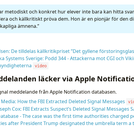
r metodiskt och konkret hur elever inte bara kan hitta sva
dera och källkritiskt pröva dem. Hon är en pionjär för den dig
skapliga ämnena.”
lsen: De tilldelas källkritikpriset ”Det gyllene förstoringsgla
a Systems Sverige: Podd 344 - Attackerna mot CGI och Viki
myndigheterna
video
ddelanden läcker via Apple Notificati
gnal meddelande från Apple Notification databasen.
 Media: How the FBI Extracted Deleted Signal Messages
vi
seph Cox: FBI Extracts Suspect’s Deleted Signal Messages S
Database - The case was the first time authorities charged p
vities after President Trump designated the umbrella term a t