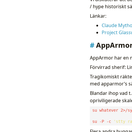
/ hype historiskt sä
Länkar:
Claude Mytho
Project Glassw
AppArmo
AppArmor har en 
Förvirrad sherif: 
Tragikomiskt räkte
med apparmor’s sä
Blandar ihop vad t
opriviligerade skal
su -P -c 
'stty r
Flera andra buggar