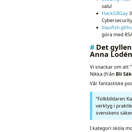
salu!
HackGBGay
3
Cybersecurity
blaufish.gith
göra med RSA
Det gyllen
Anna Lodé
Vi snackar om att ”
Nikka (från
Bli Säk
Vår fantastiske po
“Folkbildaren Ka
verktyg i prakti
svenskens säkerh
I kategori skola mo