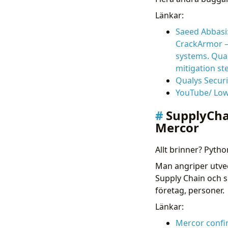
Länkar:
Saeed Abbasi:
CrackArmor —
systems. Qual
mitigation st
Qualys Securi
YouTube/ Low 
SupplyChai
Mercor
Allt brinner? Pytho
Man angriper utve
Supply Chain och s
företag, personer.
Länkar:
Mercor confir