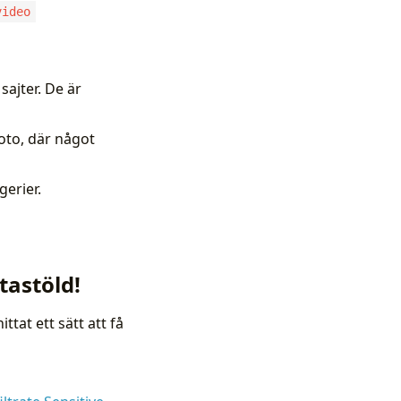
video
sajter. De är
oto, där något
erier.
tastöld!
tat ett sätt att få