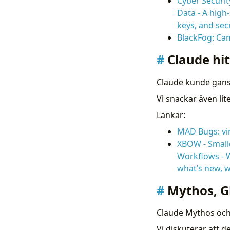
Cyber Securit
Data - A high-
keys, and sec
BlackFog: Ca
Claude hi
Claude kunde gansk
Vi snackar även lit
Länkar:
MAD Bugs: vim
XBOW - Smalle
Workflows - W
what’s new, w
Mythos, G
Claude Mythos och 
Vi diskuterar att 