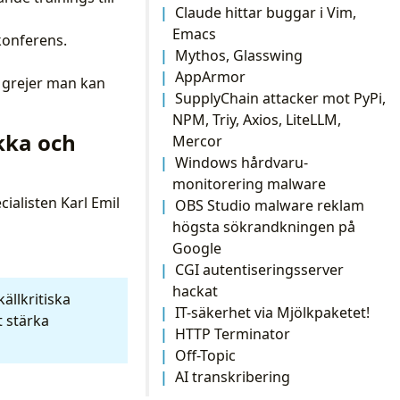
Claude hittar buggar i Vim,
Emacs
konferens.
Mythos, Glasswing
AppArmor
 grejer man kan
SupplyChain attacker mot PyPi,
NPM, Triy, Axios, LiteLLM,
ikka och
Mercor
Windows hårdvaru-
monitorering malware
cialisten Karl Emil
OBS Studio malware reklam
högsta sökrandkningen på
Google
CGI autentiseringsserver
hackat
ällkritiska
IT-säkerhet via Mjölkpaketet!
t stärka
HTTP Terminator
Off-Topic
AI transkribering