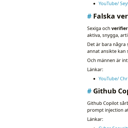
YouTube/ Seyt
Falska ver
Sexiga och
verifie
aktiva, snygga, art
Det är bara några 
annat ansikte kan
Och männen är intr
Länkar:
YouTube/ Chr
Github Cop
Github Copilot sårb
prompt injection at
Länkar: