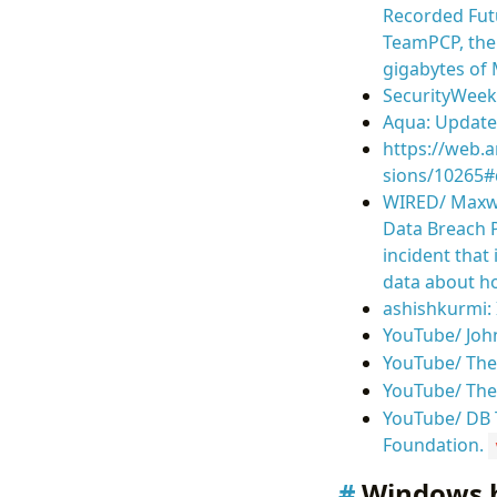
Recorded Futu
TeamPCP, the 
gigabytes of 
SecurityWeek/
Aqua: Update
https://web.
sions/10265
WIRED/ Maxwel
Data Breach Pu
incident that
data about ho
ashishkurmi: 
YouTube/ Joh
YouTube/ The 
YouTube/ The
YouTube/ DB T
Foundation.
Windows 