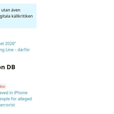
r utan även
itala källkritiken
set 2026”
ng Line – därför
on DB
deo
aved in iPhone
eople for alleged
errorist