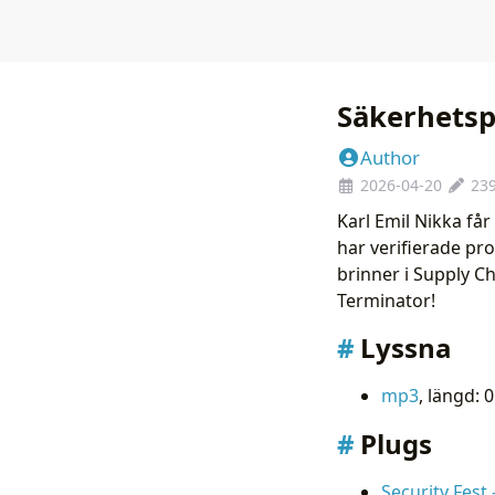
Säkerhetsp
Author
2026-04-20
23
Karl Emil Nikka får
har verifierade pro
brinner i Supply C
Terminator!
Lyssna
mp3
, längd: 
Plugs
Security Fest