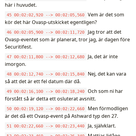
här i huvudet.
Vem är det som
45 00:02:02,920 --> 00:02:05,560
kör det här Ovasp-utskicket egentligen?
Jag tror att det
46 00:02:05,900 --> 00:02:11,720
Ovasp-eventet som är planerat, tror jag, är dagen före
Securitifest.
Ja, det är inte
47 00:02:11,800 --> 00:02:12,680
imorgon.
Nej, det kan vara
48 00:02:12,740 --> 00:02:15,840
så att det är ett fel datum där då.
Och som ni har
49 00:02:16,100 --> 00:02:18,240
förstått så är detta ett osluterat avsnitt.
Men förmodligen
50 00:02:19,120 --> 00:02:22,660
är det då ett Ovasp-event på Ashward typ den 27.
Ja, självklart.
51 00:02:22,660 --> 00:02:23,440
Mattias Jidåge
52 00:02:23,460 --> 00:02:26,340