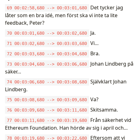
Det tycker jag
69 00:02:58,680 --> 00:03:01,680
låter som en bra idé, men först ska vi inte ta lite
feedback, Peter?
Ja.
70 00:03:01,680 --> 00:03:02,680
Vi…
71 00:03:02,680 --> 00:03:03,680
Bra.
72 00:03:03,680 --> 00:03:04,680
Johan Lindberg på
73 00:03:04,680 --> 00:03:06,680
säker…
Självklart Johan
74 00:03:06,680 --> 00:03:08,680
Lindberg.
Va?
75 00:03:08,680 --> 00:03:09,680
Skitsamma.
76 00:03:09,680 --> 00:03:11,680
Från säkerhet vid
77 00:03:11,680 --> 00:03:19,680
Ethereum Foundation. Han hörde av sig i april och…
Eftersom att vi
78 00:03:19,680 --> 00:03:22,680