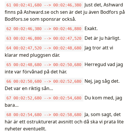
Just det, Ashward
61 00:02:41,680 --> 00:02:46,380
finns på Ashward.se och sen är det ju även Bodfors på
Bodfors.se som sponsrar också.
Exakt.
62 00:02:46,380 --> 00:02:46,880
Det är ju härligt.
63 00:02:46,880 --> 00:02:47,520
Jag tror att vi
64 00:02:47,520 --> 00:02:48,680
klarar med pluggsen där.
Herregud vad jag
65 00:02:48,680 --> 00:02:50,680
inte var förvånad på det här.
Nej, jag såg det.
66 00:02:50,680 --> 00:02:52,680
Det var en riktig sån…
Du kom med, jag
67 00:02:52,680 --> 00:02:54,680
bara…
Ja, som sagt, det
68 00:02:54,680 --> 00:02:58,680
här är ett ostrukturerat avsnitt och då ska vi prata lite
nyheter eventuellt.