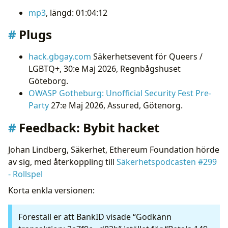
Supply-Chain attack NPM, PyPi, GHCR:
mp3
, längd: 01:04:12
Bitwarden, Checkmarx, SAP, Tanstack, Mistral
Windows Yellowkey
Plugs
CISA läckte sina hemligheter
CPanel autentisering bypass
hack.gbgay.com
Säkerhetsevent för Queers /
Linux AI-duplicering och AI-slop
LGBTQ+, 30:e Maj 2026, Regnbågshuset
Curl fått liten smak av Mythos
Göteborg.
Linux Copy Fail
OWASP Gotheburg: Unofficial Security Fest Pre-
Linux Dirty Frag
Party
27:e Maj 2026, Assured, Götenorg.
Övrigt
Post-skandalen vi minns
Feedback: Bybit hacket
För mycket nyheter
AI transkribering
Johan Lindberg, Säkerhet, Ethereum Foundation hörde
av sig, med återkoppling till
Säkerhetspodcasten #299
- Rollspel
Korta enkla versionen:
Föreställ er att BankID visade “Godkänn