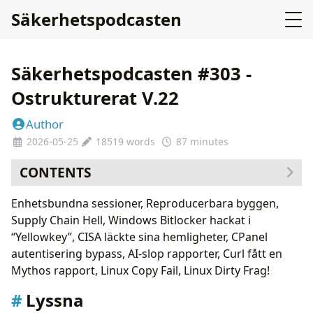
Säkerhetspodcasten
Säkerhetspodcasten #303 -
Ostrukturerat V.22
Author
2026-05-25
18519 words
87 minutes
CONTENTS
Lyssna
Enhetsbundna sessioner, Reproducerbara byggen,
Plugs
Supply Chain Hell, Windows Bitlocker hackat i
Feedback: Bybit hacket
“Yellowkey”, CISA läckte sina hemligheter, CPanel
Feedback: åldersverifering
autentisering bypass, AI-slop rapporter, Curl fått en
Enhetsbundna sessioner
Mythos rapport, Linux Copy Fail, Linux Dirty Frag!
Reproducerbara byggen
Lyssna
AI attack mot Bankr via morse