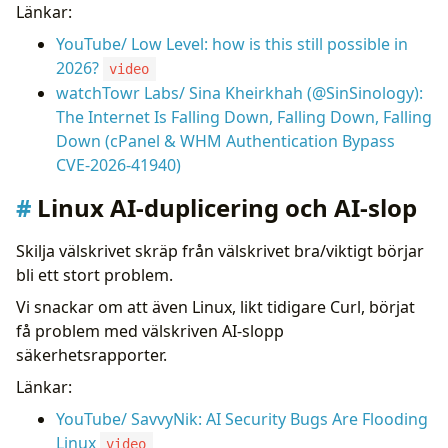
Länkar:
YouTube/ Low Level: how is this still possible in
2026?
video
watchTowr Labs/ Sina Kheirkhah (@SinSinology):
The Internet Is Falling Down, Falling Down, Falling
Down (cPanel & WHM Authentication Bypass
CVE-2026-41940)
Linux AI-duplicering och AI-slop
Skilja välskrivet skräp från välskrivet bra/viktigt börjar
bli ett stort problem.
Vi snackar om att även Linux, likt tidigare Curl, börjat
få problem med välskriven AI-slopp
säkerhetsrapporter.
Länkar:
YouTube/ SavvyNik: AI Security Bugs Are Flooding
Linux
video