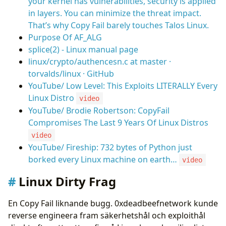
your kernel has vulnerabilities, security is applied
in layers. You can minimize the threat impact.
That’s why Copy Fail barely touches Talos Linux.
Purpose Of AF_ALG
splice(2) - Linux manual page
linux/crypto/authencesn.c at master ·
torvalds/linux · GitHub
YouTube/ Low Level: This Exploits LITERALLY Every
Linux Distro
video
YouTube/ Brodie Robertson: CopyFail
Compromises The Last 9 Years Of Linux Distros
video
YouTube/ Fireship: 732 bytes of Python just
borked every Linux machine on earth…
video
Linux Dirty Frag
En Copy Fail liknande bugg. 0xdeadbeefnetwork kunde
reverse engineera fram säkerhetshål och exploithål