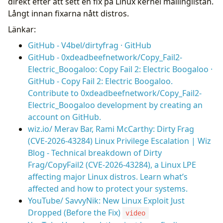
direkt efter att sett en fix på Linux kernel mailinglistan.
Långt innan fixarna nått distros.
Länkar:
GitHub - V4bel/dirtyfrag · GitHub
GitHub - 0xdeadbeefnetwork/Copy_Fail2-
Electric_Boogaloo: Copy Fail 2: Electric Boogaloo ·
GitHub - Copy Fail 2: Electric Boogaloo.
Contribute to 0xdeadbeefnetwork/Copy_Fail2-
Electric_Boogaloo development by creating an
account on GitHub.
wiz.io/ Merav Bar, Rami McCarthy: Dirty Frag
(CVE-2026-43284) Linux Privilege Escalation | Wiz
Blog - Technical breakdown of Dirty
Frag/CopyFail2 (CVE-2026-43284), a Linux LPE
affecting major Linux distros. Learn what’s
affected and how to protect your systems.
YouTube/ SavvyNik: New Linux Exploit Just
Dropped (Before the Fix)
video