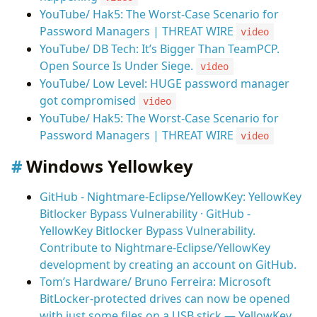
YouTube/ Hak5: The Worst-Case Scenario for
Password Managers | THREAT WIRE
video
YouTube/ DB Tech: It’s Bigger Than TeamPCP.
Open Source Is Under Siege.
video
YouTube/ Low Level: HUGE password manager
got compromised
video
YouTube/ Hak5: The Worst-Case Scenario for
Password Managers | THREAT WIRE
video
Windows Yellowkey
GitHub - Nightmare-Eclipse/YellowKey: YellowKey
Bitlocker Bypass Vulnerability · GitHub -
YellowKey Bitlocker Bypass Vulnerability.
Contribute to Nightmare-Eclipse/YellowKey
development by creating an account on GitHub.
Tom’s Hardware/ Bruno Ferreira: Microsoft
BitLocker-protected drives can now be opened
with just some files on a USB stick — YellowKey