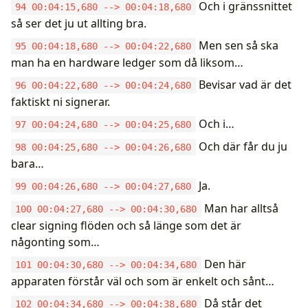
Och i gränssnittet
94 00:04:15,680 --> 00:04:18,680
så ser det ju ut allting bra.
Men sen så ska
95 00:04:18,680 --> 00:04:22,680
man ha en hardware ledger som då liksom…
Bevisar vad är det
96 00:04:22,680 --> 00:04:24,680
faktiskt ni signerar.
Och i…
97 00:04:24,680 --> 00:04:25,680
Och där får du ju
98 00:04:25,680 --> 00:04:26,680
bara…
Ja.
99 00:04:26,680 --> 00:04:27,680
Man har alltså
100 00:04:27,680 --> 00:04:30,680
clear signing flöden och så länge som det är
någonting som…
Den här
101 00:04:30,680 --> 00:04:34,680
apparaten förstår väl och som är enkelt och sånt…
Då står det
102 00:04:34,680 --> 00:04:38,680