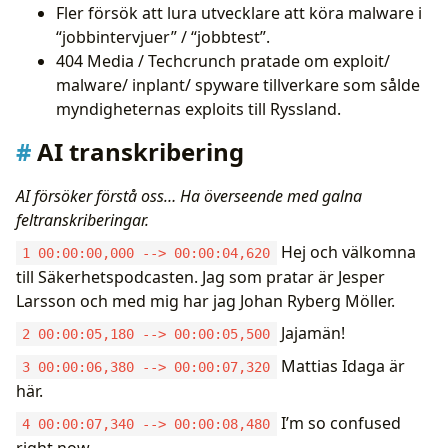
Fler försök att lura utvecklare att köra malware i
“jobbintervjuer” / “jobbtest”.
404 Media / Techcrunch pratade om exploit/
malware/ inplant/ spyware tillverkare som sålde
myndigheternas exploits till Ryssland.
AI transkribering
AI försöker förstå oss… Ha överseende med galna
feltranskriberingar.
Hej och välkomna
1 00:00:00,000 --> 00:00:04,620
till Säkerhetspodcasten. Jag som pratar är Jesper
Larsson och med mig har jag Johan Ryberg Möller.
Jajamän!
2 00:00:05,180 --> 00:00:05,500
Mattias Idaga är
3 00:00:06,380 --> 00:00:07,320
här.
I’m so confused
4 00:00:07,340 --> 00:00:08,480
right now.