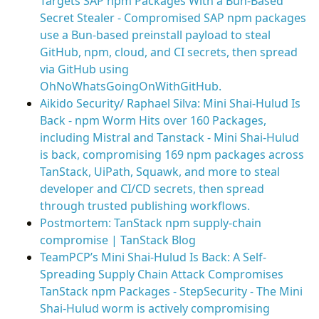
Targets SAP npm Packages With a Bun-Based
Secret Stealer - Compromised SAP npm packages
use a Bun-based preinstall payload to steal
GitHub, npm, cloud, and CI secrets, then spread
via GitHub using
OhNoWhatsGoingOnWithGitHub.
Aikido Security/ Raphael Silva: Mini Shai-Hulud Is
Back - npm Worm Hits over 160 Packages,
including Mistral and Tanstack - Mini Shai-Hulud
is back, compromising 169 npm packages across
TanStack, UiPath, Squawk, and more to steal
developer and CI/CD secrets, then spread
through trusted publishing workflows.
Postmortem: TanStack npm supply-chain
compromise | TanStack Blog
TeamPCP’s Mini Shai-Hulud Is Back: A Self-
Spreading Supply Chain Attack Compromises
TanStack npm Packages - StepSecurity - The Mini
Shai-Hulud worm is actively compromising