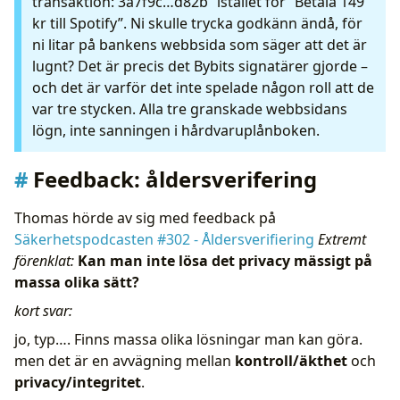
transaktion: 3a7f9c…d82b” istället för “Betala 149
kr till Spotify”. Ni skulle trycka godkänn ändå, för
ni litar på bankens webbsida som säger att det är
lugnt? Det är precis det Bybits signatärer gjorde –
och det är varför det inte spelade någon roll att de
var tre stycken. Alla tre granskade webbsidans
lögn, inte sanningen i hårdvaruplånboken.
Feedback: åldersverifering
Thomas hörde av sig med feedback på
Säkerhetspodcasten #302 - Åldersverifiering
Extremt
förenklat:
Kan man inte lösa det privacy mässigt på
massa olika sätt?
kort svar:
jo, typ…. Finns massa olika lösningar man kan göra.
men det är en avvägning mellan
kontroll/äkthet
och
privacy/integritet
.