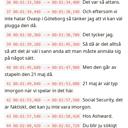
Det var så attans.
36 00:01:33,580 --> 00:01:34,400
Och eftersom vi
37 00:01:34,440 --> 00:01:38,240
inte hatar Ovasp i Göteborg så tänker jag att vi kan väl
plugga den då.
Det tycker jag.
38 00:01:38,360 --> 00:01:38,780
Så då är det alltså
39 00:01:39,100 --> 00:01:45,360
så att det är väl i sann anda att man måste anmäla sig
på något sätt.
Men den går av
40 00:01:45,680 --> 00:01:47,900
stapeln den 21 maj då.
21 maj är väl typ
41 00:01:49,040 --> 00:01:53,080
imorgon när vi spelar in det här.
Social Security, det
42 00:01:53,460 --> 00:01:57,500
är faktiskt, det kan ju inte vara imorgon.
Hos Ashward.
43 00:01:57,540 --> 00:01:58,420
Du blir ju sökigt
44 00:02:00,420 --> 00:02:02,720