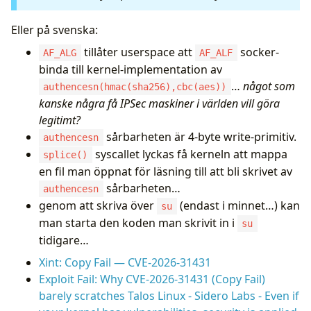
Eller på svenska:
tillåter userspace att
socker-
AF_ALG
AF_ALF
binda till kernel-implementation av
…
något som
authencesn(hmac(sha256),cbc(aes))
kanske några få IPSec maskiner i världen vill göra
legitimt?
sårbarheten är 4-byte write-primitiv.
authencesn
syscallet lyckas få kerneln att mappa
splice()
en fil man öppnat för läsning till att bli skrivet av
sårbarheten…
authencesn
genom att skriva över
(endast i minnet…) kan
su
man starta den koden man skrivit in i
su
tidigare…
Xint: Copy Fail — CVE-2026-31431
Exploit Fail: Why CVE-2026-31431 (Copy Fail)
barely scratches Talos Linux - Sidero Labs - Even if