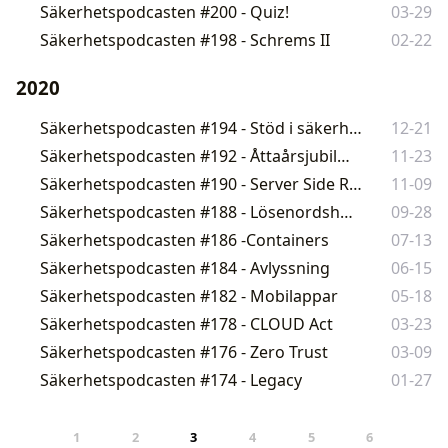
Säkerhetspodcasten #200 - Quiz!
03-29
Säkerhetspodcasten #198 - Schrems II
02-22
2020
Säkerhetspodcasten #194 - Stöd i säkerhetsarbetet
12-21
Säkerhetspodcasten #192 - Åttaårsjubileum!
11-23
Säkerhetspodcasten #190 - Server Side Request Forgery
11-09
Säkerhetspodcasten #188 - Lösenordshanterare
09-28
Säkerhetspodcasten #186 -Containers
07-13
Säkerhetspodcasten #184 - Avlyssning
06-15
Säkerhetspodcasten #182 - Mobilappar
05-18
Säkerhetspodcasten #178 - CLOUD Act
03-23
Säkerhetspodcasten #176 - Zero Trust
03-09
Säkerhetspodcasten #174 - Legacy
01-27
1
2
3
4
5
6