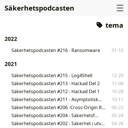
Säkerhetspodcasten
tema
2022
Säkerhetspodcasten #216 - Ransomware
01-10
2021
Säkerhetspodcasten #215 - Log4Shell
12-20
Säkerhetspodcasten #213 - Hackad Del 2
11-08
Säkerhetspodcasten #212 - Hackad Del 1
10-28
Säkerhetspodcasten #211 - Asymptotiska Risker
10-11
Säkerhetspodcasten #206 -Cross-Origin Resource Sharing (CORS)
06-22
Säkerhetspodcasten #204 - Säkerhetsfails
05-24
Säkerhetspodcasten #202 - Säkerhet i utveckling 2021
04-26